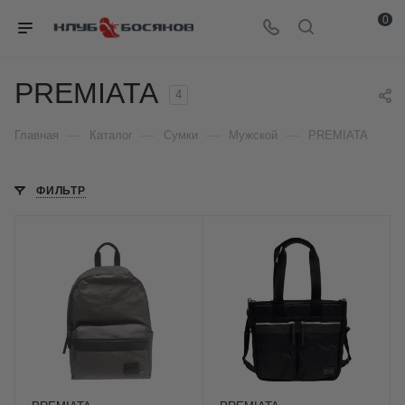
0
PREMIATA
4
—
—
—
—
Главная
Каталог
Сумки
Мужской
PREMIATA
ФИЛЬТР