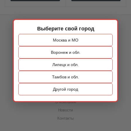
КАТАЛОГ
Выберите свой город
ОБУВЬ
Москва и МО
СУМКИ
Воронеж и обл.
АКСЕССУАРЫ
Липецк и обл.
РАСПРОДАЖА
Тамбов и обл.
Другой город
О КОМПАНИИ
О компании
Новости
Контакты