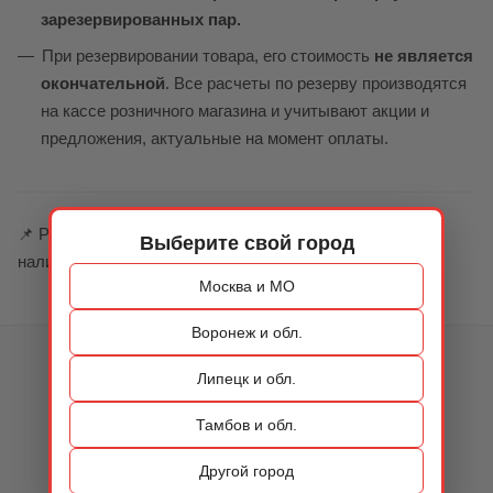
зарезервированных пар.
При резервировании товара, его стоимость
не является
окончательной
. Все расчеты по резерву производятся
на кассе розничного магазина и учитывают акции и
предложения, актуальные на момент оплаты.
📌 Резервирование помогает вам быть уверенным в
Выберите свой город
наличии товара перед визитом в магазин.
Москва и МО
Воронеж и обл.
КАТАЛОГ
Липецк и обл.
ОБУВЬ
Тамбов и обл.
СУМКИ
Другой город
АКСЕССУАРЫ