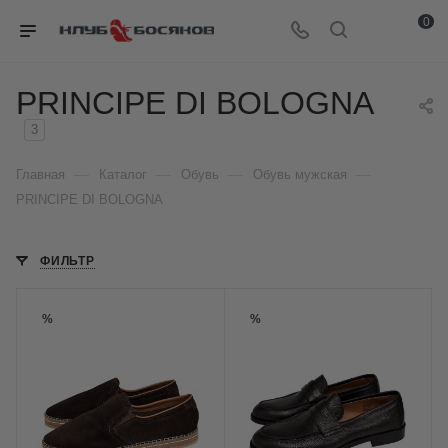
0
PRINCIPE DI BOLOGNA
3
—
—
—
—
Главная
Каталог
Обувь
Обувь мужская
PRINCIPE DI BOLOGNA
ФИЛЬТР
%
%