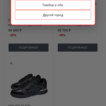
Тамбов и обл.
Другой город
PHILIPP PLEIN
PHILIPP PLEIN
кроссовки и кеды кожа
кроссовки и кеды кожа
59 600 ₽
49 700 ₽
-
20
%
-
40
%
ПОДРОБНЕЕ
ПОДРОБНЕЕ
%