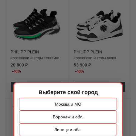
PHILIPP PLEIN
PHILIPP PLEIN
кроссовки и кеды текстиль
кроссовки и кеды кожа
20 800 ₽
53 900 ₽
-
40
%
-
40
%
ПОДРОБНЕЕ
ПОДРОБНЕЕ
Выберите свой город
Москва и МО
%
%
Воронеж и обл.
Липецк и обл.