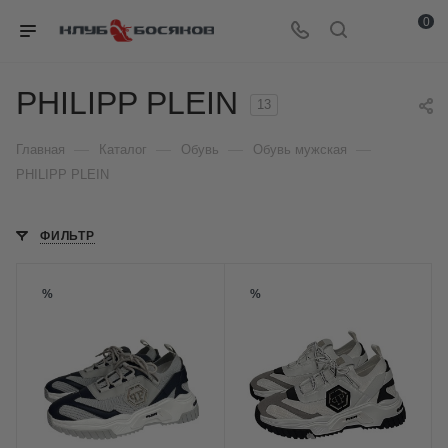
0
PHILIPP PLEIN
13
—
—
—
—
Главная
Каталог
Обувь
Обувь мужская
PHILIPP PLEIN
ФИЛЬТР
%
%