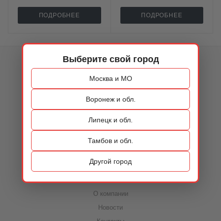
ПОДРОБНЕЕ
ПОДРОБНЕЕ
Выберите свой город
КАТАЛОГ
Москва и МО
ОБУВЬ
Воронеж и обл.
СУМКИ
Липецк и обл.
АКСЕССУАРЫ
РАСПРОДАЖА
Тамбов и обл.
Другой город
О КОМПАНИИ
О компании
Новости