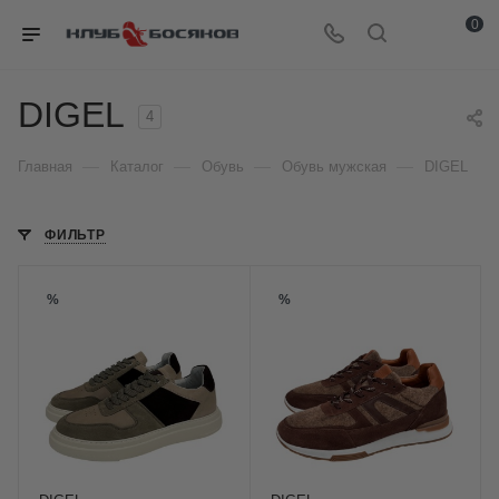
0
DIGEL
4
—
—
—
—
Главная
Каталог
Обувь
Обувь мужская
DIGEL
ФИЛЬТР
%
%