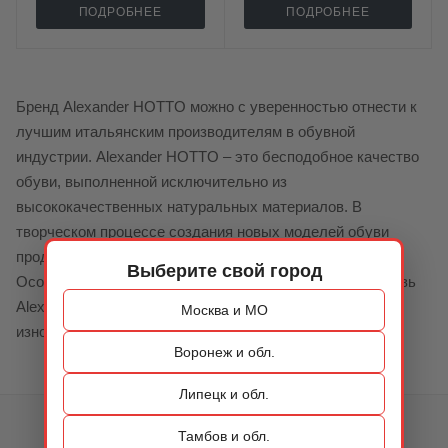
ПОДРОБНЕЕ
ПОДРОБНЕЕ
Бренд Alexander HOTTO можно с уверенностью отнести к
лучшим итальянским производителям в обувной
индустрии. Alexander HOTTO – это бесподобное качество
обуви, выполненной исключительно из
высококачественных натуральных материалов. В
творческом процессе создания новых моделей обуви
продумывается все до самых мельчайших деталей.
Выберите свой город
Особое внимание уделяется качеству исполнения: обувь
Alexander HOTTO обладает высокой степенью
Москва и МО
износостойкости.
Воронеж и обл.
Липецк и обл.
КАТАЛОГ
Тамбов и обл.