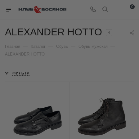
0
ALEXANDER HOTTO
4
—
—
—
—
Главная
Каталог
Обувь
Обувь мужская
ALEXANDER HOTTO
ФИЛЬТР