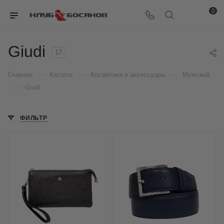
0
Giudi
17
—
—
—
Главная
Каталог
Косметика и аксессуары
Мужской
—
Giudi
ФИЛЬТР